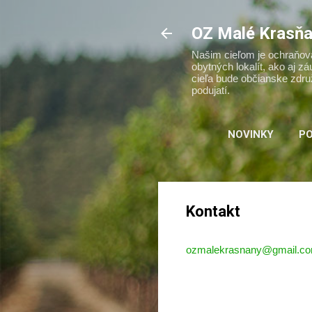
OZ Malé Krasň
Našim cieľom je ochraňova
obytných lokalít, ako aj 
cieľa bude občianske zdru
podujatí.
NOVINKY
PO
Kontakt
ozmalekrasnany@gmail.c