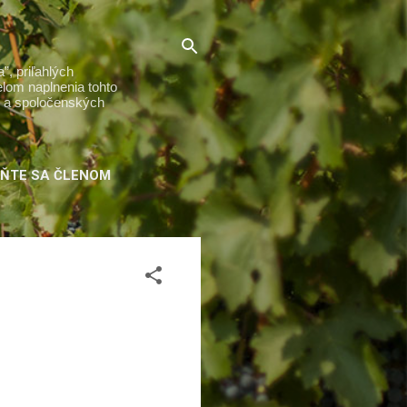
”, priľahlých
elom naplnenia tohto
ch a spoločenských
ŇTE SA ČLENOM