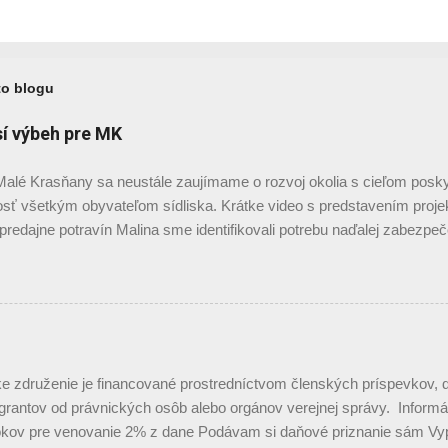
to blogu
sí výbeh pre MK
alé Krasňany sa neustále zaujímame o rozvoj okolia s cieľom posky
sť všetkým obyvateľom sídliska. Krátke video s predstavením proj
predajne potravín Malina sme identifikovali potrebu naďalej zabezp
olí - malá prevádzka potravín u nás jednoducho chýba. Preto pric
dajne potravín na miesto, kde pôvodne stálo predajné miesto Lucron (
ohradiť ostatnú voľnú plochu s cieľom vytvoriť bezpečné miesto pre
v. Služby, ktoré prinesieme Predajňa Predajňu potravín osadíme ak
1
ed MK4, kde bolo pôvodné predajné miesto Lucron (pri plote Bystrej 
 najmä čerstvé pečivo, potraviny a domáce potreby bežnej spotreby,
e združenie je financované prostredníctvom členských príspevkov, d
ý tovar. V predajni bude obsluha v určitých časoch, no vďaka novým
 grantov od právnických osôb alebo orgánov verejnej správy. Informá
prevádzke...
okov pre venovanie 2% z dane Podávam si daňové priznanie sám Vyp