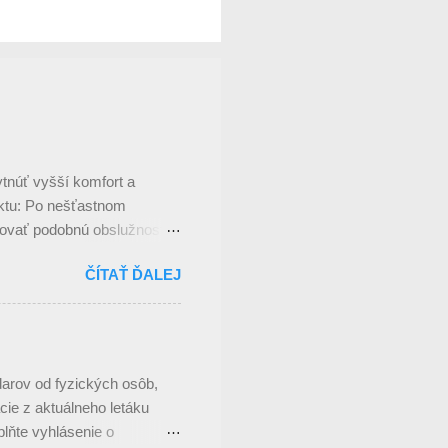
tnúť vyšší komfort a
ektu: Po nešťastnom
ečovať podobnú obslužnosť v
hádzame s návrhom osadenia
ČÍTAŤ ĎALEJ
pri múre Bystrej škôlky), a
 venčenie domácich
o malý mobilný domček na
škôlky). Sortiment bude
 nápoje a iný rýchlo-
arov od fyzických osôb,
 technológiám ašpirujeme k
cie z aktuálneho letáku
lňte vyhlásenie o