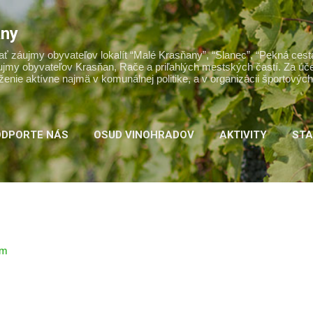
Preskočiť na hlavný obsah
any
ť záujmy obyvateľov lokalít “Malé Krasňany”, “Slanec”, “Pekná cesta
záujmy obyvateľov Krasňan, Rače a priľahlých mestských častí. Za úč
ženie aktívne najmä v komunálnej politike, a v organizácii športový
DPORTE NÁS
OSUD VINOHRADOV
AKTIVITY
STA
STANOVY
VIAC…
KONTAKT
om