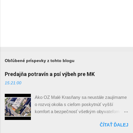
Obľúbené príspevky z tohto blogu
Predajňa potravín a psí výbeh pre MK
15:21:00
Ako OZ Malé Krasňany sa neustále zaujímame
o rozvoj okolia s cieľom poskytnúť vyšší
komfort a bezpečnosť všetkým obyvateľom
sídliska. Krátke video s predstavením projektu:
ČÍTAŤ ĎALEJ
Po nešťastnom odchode predajne potravín
Malina sme identifikovali potrebu naďalej