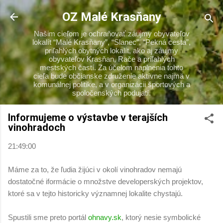
Preskočiť na hlavný obsah
OZ Malé Krasňany
Našim cieľom je ochraňovať záujmy obyvateľov
lokalít “Malé Krasňany”, “Slanec”, “Pekná cesta”,
priľahlých obytných lokalít, ako aj záujmy
obyvateľov Krasňan, Rače a priľahlých
mestských častí. Za účelom naplnenia tohto
cieľa bude občianske združenie aktívne najmä v
komunálnej politike, a v organizácii športových a
spoločenských podujatí.
Informujeme o výstavbe v terajších
vinohradoch
21:49:00
Máme za to, že ľudia žijúci v okolí vinohradov nemajú
dostatočné iformácie o množstve developerských projektov,
ktoré sa v tejto historicky významnej lokalite chystajú.
Spustili sme preto portál
ohnavy.sk
, ktorý nesie symbolické